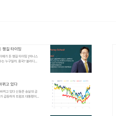
 챙길 타이밍
이때가 돈 챙길 타이밍 [머니스
수는 누구일까. 중국? 블라디미
건 미국 국채 금리 상승(채권가
 9일, 상호관세를 발효시켰다가
했다. 또 ▶4월 21일 제롬 파월
 Too Late)가 당장 금리를 안
바뀌고 있다
날 국채 금리가 급등하자 “그를
트럼프는 왜 미국 국..
 바뀌고 있다 신동준 숭실대 금
리가 급등하자 트럼프 대통령이
지나면서 미국 경제의 지속가능
금리 급등은 조달금리 상승을 통
다. 지난 40~50년간의 자금