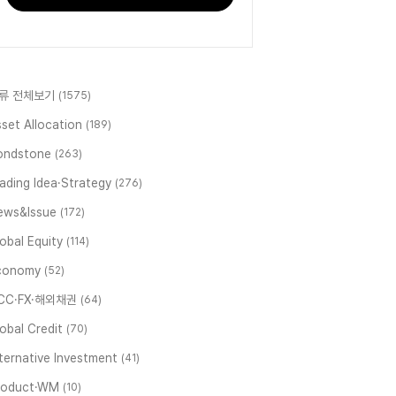
류 전체보기
(1575)
set Allocation
(189)
ondstone
(263)
ading Idea·Strategy
(276)
ews&Issue
(172)
obal Equity
(114)
conomy
(52)
ICC·FX·해외채권
(64)
obal Credit
(70)
ternative Investment
(41)
roduct·WM
(10)