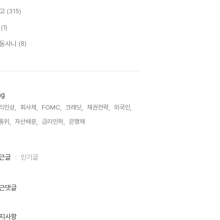
고
(315)
B
(1)
동사니
(8)
ag
리인상,
회사채,
FOMC,
크레딧,
채권전략,
외국인,
통위,
자산배분,
금리인하,
은행채,
근글
인기글
근댓글
지사항