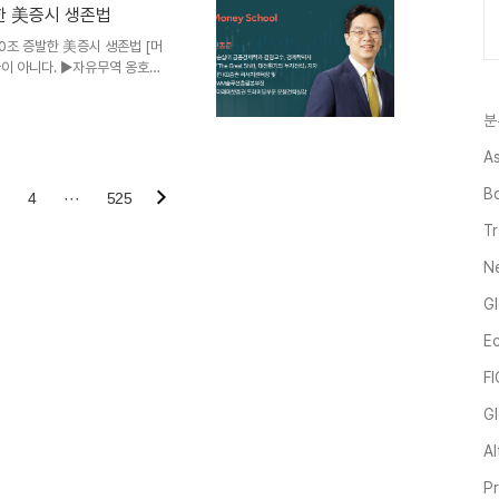
전환되면서 장기금리가 추세적으
발한 美증시 생존법
담을 높이는 악순환을 통해 정부
 전세계가 금융위기와 팬데믹 당시
00조 증발한 美증시 생존법 [머
이 아니다. ▶자유무역 옹호
 ▶세계 경찰국가 등 ‘자유주
져버렸다. 이른바 ‘미국 예외주
분
 선택한 건 ‘미국 우선주의’다. 우
제 불안감이 증폭하며 세계 증시
As
홀로 질주하고, 글로벌 금융시장
B
장에서 다른 곳으로 돈을..
4
···
525
Tr
N
Gl
E
F
Gl
Al
P