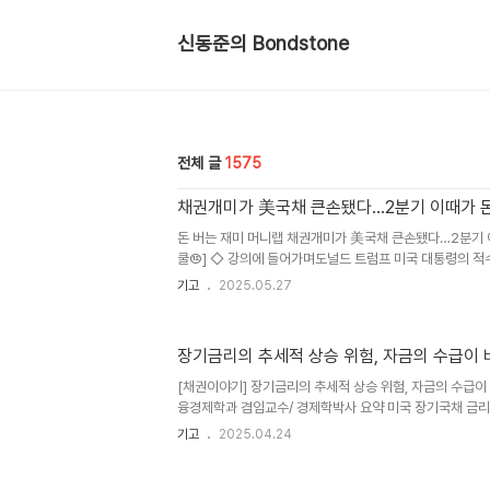
신동준의 Bondstone
전체 글
1575
채권개미가 美국채 큰손됐다…2분기 이때가 돈
돈 버는 재미 머니랩 채권개미가 美국채 큰손됐다…2분기 
쿨⑫] ◇ 강의에 들어가며도널드 트럼프 미국 대통령의 적
르 푸틴 러시아 대통령? 어쩌면 트럼프가 가장 두려워하는 
기고
2025.05.27
격 하락)일지 모른다. 실제로 트럼프 대통령은 ▶지난 4월
미국 10년 만기 국채 금리가 치솟자 관세를 90일 전격 유예
연방준비제도(연준·Fed) 의장을 겨냥해 “미스터 느림보(Mr.
장기금리의 추세적 상승 위험, 자금의 수급이 
내리면 경기가 둔화할 것”이라며 해고를 시사했다가 다음 
해고할 생각은 전혀 없다”며 물러섰다.‘마이웨이’를 달리는 
[채권이야기] 장기금리의 추세적 상승 위험, 자금의 수급이
융경제학과 겸임교수/ 경제학박사 요약 미국 장기국채 금
관세정책을 90일 유예했다. 막대한 정부부채가 임계점을 
기고
2025.04.24
한 성장과 패권 유지를 위협하고 있고 있기 때문이다. 장기
해 정부의 부채규모와 재정부담 악화를 가속하는 위험 요인이