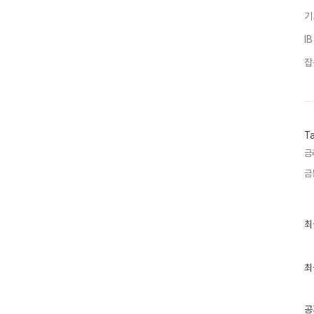
기
I
잡
T
금
금
최
최
근
글
과
인
최
기
글
공